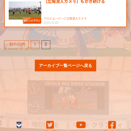
【広報潜入カメラ】もがき続ける
アルビムービーZ 広報潜入カメラ
2025.12.02
‹ 前の20件
1
2
アーカイブ一覧ページへ戻る