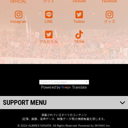
グッズ
youtube
Facebook
OFFICIAL
Instagram
LINE
Twitter
グッズ
アルビくん
TikTok
Powered by
Translate
SUPPORT MENU
掲載されているすべてのコンテンツ
(記事、画像、音声データ、映像データ等)の無断転載を禁じます。
© 2026 ALBIREX NIIGATA. All Rights Reserved. Powered by
SKIYAKI Inc.