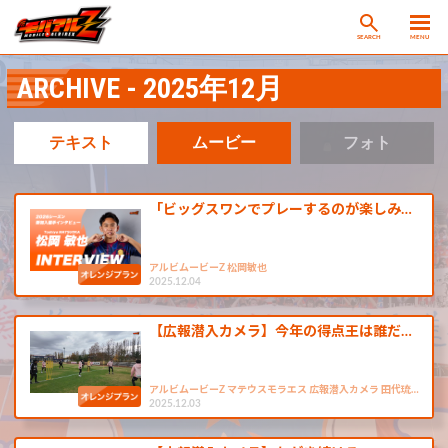
SEARCH
MENU
ARCHIVE - 2025年12月
テキスト
ムービー
フォト
「ビッグスワンでプレーするのが楽しみ…
アルビムービーZ 松岡敏也
2025.12.04
【広報潜入カメラ】今年の得点王は誰だ…
アルビムービーZ マテウスモラエス 広報潜入カメラ 田代琉…
2025.12.03