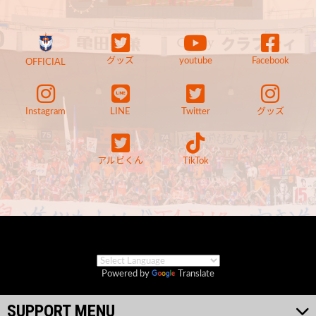
グッズ
youtube
Facebook
OFFICIAL
Instagram
LINE
Twitter
グッズ
アルビくん
TikTok
Powered by
Translate
SUPPORT MENU