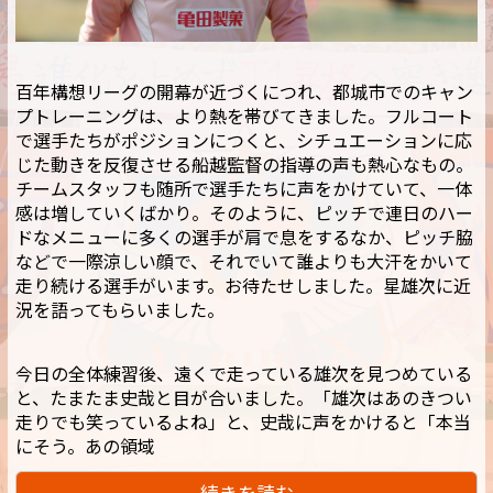
百年構想リーグの開幕が近づくにつれ、都城市でのキャン
プトレーニングは、より熱を帯びてきました。フルコート
で選手たちがポジションにつくと、シチュエーションに応
じた動きを反復させる船越監督の指導の声も熱心なもの。
チームスタッフも随所で選手たちに声をかけていて、一体
感は増していくばかり。そのように、ピッチで連日のハー
ドなメニューに多くの選手が肩で息をするなか、ピッチ脇
などで一際涼しい顔で、それでいて誰よりも大汗をかいて
走り続ける選手がいます。お待たせしました。星雄次に近
況を語ってもらいました。
今日の全体練習後、遠くで走っている雄次を見つめている
と、たまたま史哉と目が合いました。「雄次はあのきつい
走りでも笑っているよね」と、史哉に声をかけると「本当
にそう。あの領域