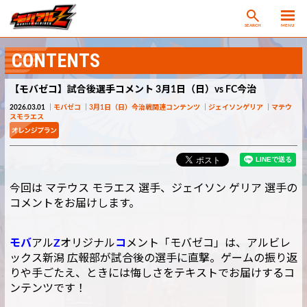
SEARCH
MENU
CONTENTS
【モバゼコ】試合後選手コメント 3月1日（日）vs FC今治
2026.03.01
モバゼコ
3月1日（日）今治戦関連コンテンツ
ジェイソンゲリア
マテウ
スモラエス
今回は マテウス モラエス 選手、ジェイソン ゲリア 選手の
コメントをお届けします。
モバ
アル
Z
オリジナル
コ
メント「モバゼコ」は、アルビレ
ックス新潟 広報部が試合後の選手に直撃。ゲームの振り返
りや手ごたえ、ときには悔しさをテキストでお届けするコ
ンテンツです！