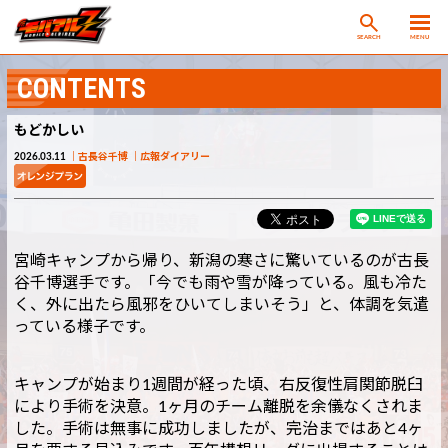
SEARCH
MENU
CONTENTS
もどかしい
2026.03.11
古長谷千博
広報ダイアリー
宮崎キャンプから帰り、新潟の寒さに驚いているのが古長
谷千博選手です。「今でも雨や雪が降っている。風も冷た
く、外に出たら風邪をひいてしまいそう」と、体調を気遣
っている様子です。
キャンプが始まり1週間が経った頃、右反復性肩関節脱臼
により手術を決意。1ヶ月のチーム離脱を余儀なくされま
した。手術は無事に成功しましたが、完治まではあと4ヶ