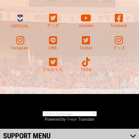
グッズ
youtube
Facebook
OFFICIAL
Instagram
LINE
Twitter
グッズ
アルビくん
TikTok
Powered by
Translate
SUPPORT MENU