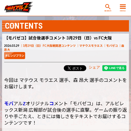
SEARCH
MENU
CONTENTS
【モバゼコ】試合後選手コメント 3月29日（日）vs FC大阪
2026.03.29
3月29日（日）FC大阪戦関連コンテンツ
マテウスモラエス
モバゼコ
森
昂大
シェア
今回は マテウス モラエス 選手、森 昂大 選手のコメントを
お届けします。
モバ
アル
Z
オリジナル
コ
メント「モバゼコ」は、アルビレ
ックス新潟 広報部が試合後の選手に直撃。ゲームの振り返
りや手ごたえ、ときには悔しさをテキストでお届けするコ
ンテンツです！