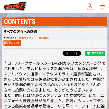
SEARCH
MENU
CONTENTS
すべての方々への感謝
2026.05.13
広報ダイアリー
藤原奏哉
昨日、JリーグオールスターDAZNカップのメンバーが発表
されました。アルビレックス新潟からは、藤原奏哉選手、
ノアムバウマン選手、マテウスモラエス選手が選出され、
さらに監督枠では船越優蔵監督が選出されました！中間発
表から新潟の選手たちで埋め尽くされるほどたくさんの
方々に投票いただきました。ありがとうございます！
また、同日にはMUFGスタジアム（国立競技場）にて、ユ
ニフォーム発表会見がありました。新潟からはキャプテン
である藤原奏哉選手が登壇し、いち早くユニフォームに袖