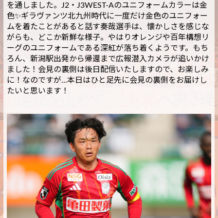
を通しました。J2・J3WEST-Aのユニフォームカラーは金
色✨ギラヴァンツ北九州時代に一度だけ金色のユニフォー
ムを着たことがあると話す奏哉選手は、懐かしさを感じな
がらも、どこか新鮮な様子。やはりオレンジや百年構想リ
ーグのユニフォームである深紅が落ち着くようです。もち
ろん、新潟駅出発から帰還まで広報潜入カメラが追いかけ
ました！会見の裏側は後日配信いたしますので、お楽しみ
に！なのですが...本日はひと足先に会見の裏側をお届けし
たいと思います！