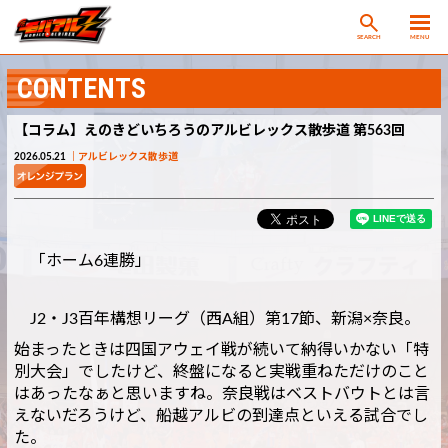
SEARCH
MENU
CONTENTS
【コラム】えのきどいちろうのアルビレックス散歩道 第563回
2026.05.21
アルビレックス散歩道
「ホーム6連勝」
J2・J3百年構想リーグ（西A組）第17節、新潟×奈良。
始まったときは四国アウェイ戦が続いて納得いかない「特
別大会」でしたけど、終盤になると実戦重ねただけのこと
はあったなぁと思いますね。奈良戦はベストバウトとは言
えないだろうけど、船越アルビの到達点といえる試合でし
た。