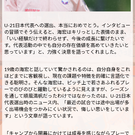
U-21日本代表への選出、本当におめでとう。インタビュー
の冒頭でそう伝えると、海宏はキリっとした表情のまま、
「いい経験だけで終わらせず、今後の成長に繋げたいで
す。代表活動の中でも自分の存在価値を高めていきたいと
思っています」と、力強く決意を語ってくれました。
19歳の海宏と話していて驚かされるのは、自分自身をこれ
ほどまでに客観視し、現在の課題や特徴を的確に言語化で
きる聡明さ。そんな海宏は、ピッチ上で若さあふれるプレ
ーでのびのびと躍動しているように見えますが、シーズン
を通して順風満帆だったわけではなかったのは、U-21日本
代表選出時のニュース内、「最近の試合では途中出場が多
く出場機会をつかみにくい状況で、悔しい思いをしていま
す」という文章が語っています。
「キャンプから開幕にかけては成長を感じながらプレーで