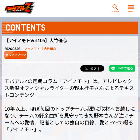
SEARCH
MENU
CONTENTS
【アイノモトVol.105】大竹優心
2026.06.03
アイノモト
大竹優心
モバアルZの定期コラム「アイノモト」は、アルビレック
ス新潟オフィシャルライターの野本桂子さんによるテキス
トコンテンツ。
10年以上、ほぼ毎回のトップチーム活動に取材へお越しに
なり、チームの紆余曲折を見守ってきた野本さんが注ぐチ
ームへの愛情、記者としての独自の目線、愛とEYEで綴る
「アイノモト」。