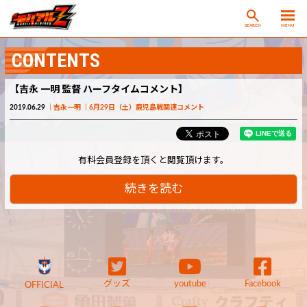
SEARCH
MENU
CONTENTS
【吉永 一明 監督 ハーフタイムコメント】
2019.06.29
吉永一明
6月29日（土）鹿児島戦関連コメント
有料会員登録を頂くと閲覧頂けます。
続きを読む
グッズ
youtube
Facebook
OFFICIAL