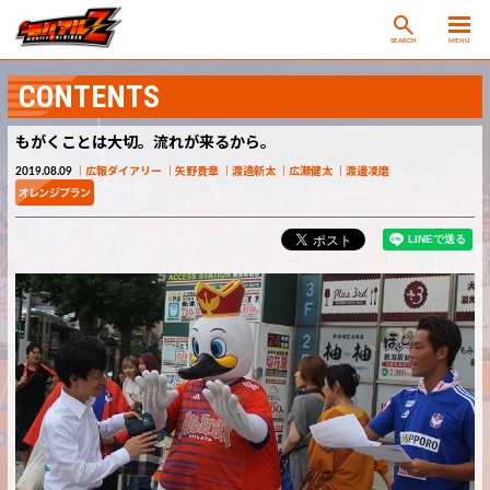
SEARCH
MENU
CONTENTS
もがくことは大切。流れが来るから。
2019.08.09
広報ダイアリー
矢野貴章
渡邉新太
広瀬健太
渡邊凌磨