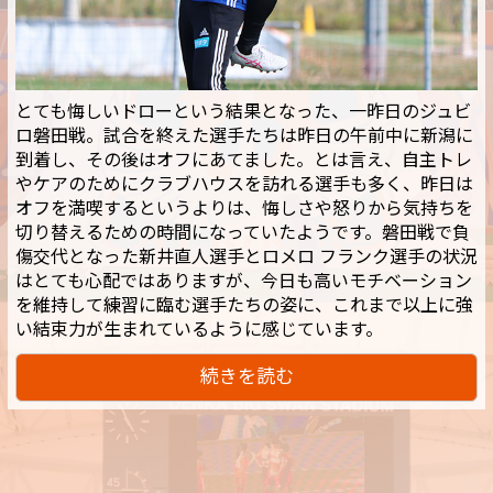
とても悔しいドローという結果となった、一昨日のジュビ
ロ磐田戦。試合を終えた選手たちは昨日の午前中に新潟に
到着し、その後はオフにあてました。とは言え、自主トレ
やケアのためにクラブハウスを訪れる選手も多く、昨日は
オフを満喫するというよりは、悔しさや怒りから気持ちを
切り替えるための時間になっていたようです。磐田戦で負
傷交代となった新井直人選手とロメロ フランク選手の状況
はとても心配ではありますが、今日も高いモチベーション
を維持して練習に臨む選手たちの姿に、これまで以上に強
い結束力が生まれているように感じています。
続きを読む