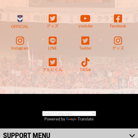
グッズ
youtube
Facebook
OFFICIAL
Instagram
LINE
Twitter
グッズ
アルビくん
TikTok
Powered by
Translate
SUPPORT MENU