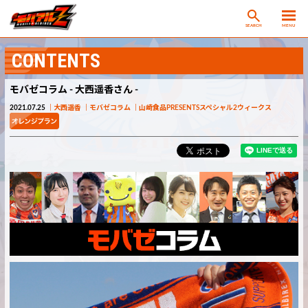
SEARCH
MENU
CONTENTS
モバゼコラム - 大西遥香さん -
2021.07.25
大西遥香
モバゼコラム
山崎食品PRESENTSスペシャル2ウィークス