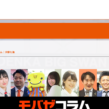
ム
大塚七海