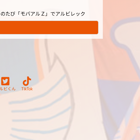
このたび「モバアルＺ」でアルビレック
ルビくん
TikTok