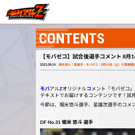
CONTENTS
【モバゼコ】試合後選手コメント 8月1
2021.08.14
堀米悠斗
星雄次
モバゼコ
8月14日（土）千葉戦関
モバ
アル
Z
オリジナル
コ
メント「モバゼコ」
テキストでお届けするコンテンツです！試用
今節は、堀米悠斗選手、星雄次選手のコメ
DF No.31 堀米 悠斗 選手