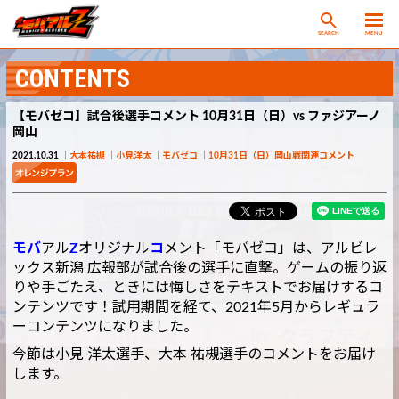
SEARCH
MENU
CONTENTS
【モバゼコ】試合後選手コメント 10月31日（日）vs ファジアーノ
岡山
2021.10.31
大本祐槻
小見洋太
モバゼコ
10月31日（日）岡山戦関連コメント
モバ
アル
Z
オリジナル
コ
メント「モバゼコ」は、アルビレ
ックス新潟 広報部が試合後の選手に直撃。ゲームの振り返
りや手ごたえ、ときには悔しさをテキストでお届けするコ
ンテンツです！試用期間を経て、2021年5月からレギュラ
ーコンテンツになりました。
今節は小見 洋太選手、大本 祐槻選手のコメントをお届け
します。