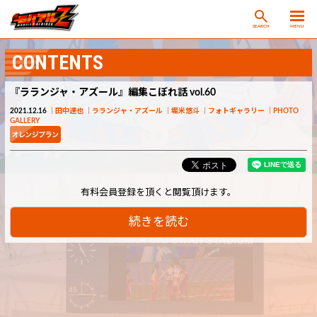
SEARCH
MENU
CONTENTS
『ラランジャ・アズール』編集こぼれ話 vol.60
2021.12.16
田中達也
ラランジャ・アズール
堀米悠斗
フォトギャラリー
PHOTO
GALLERY
有料会員登録を頂くと閲覧頂けます。
続きを読む