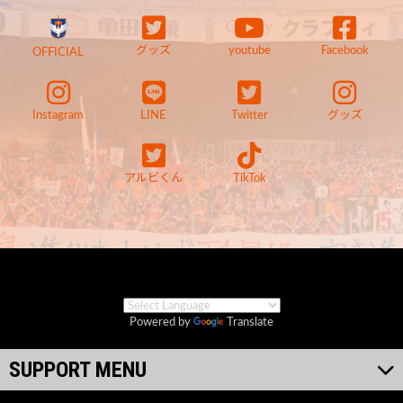
グッズ
youtube
Facebook
OFFICIAL
Instagram
LINE
Twitter
グッズ
アルビくん
TikTok
Powered by
Translate
SUPPORT MENU