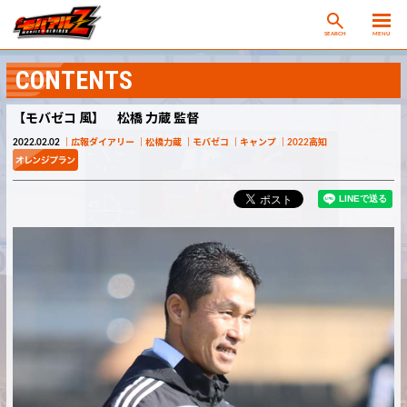
SEARCH
MENU
CONTENTS
【モバゼコ 風】 松橋 力蔵 監督
2022.02.02
広報ダイアリー
松橋力蔵
モバゼコ
キャンプ
2022高知