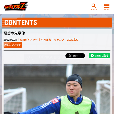
SEARCH
MENU
CONTENTS
理想の先輩像
2022.02.08
広報ダイアリー
小見洋太
キャンプ
2022高知