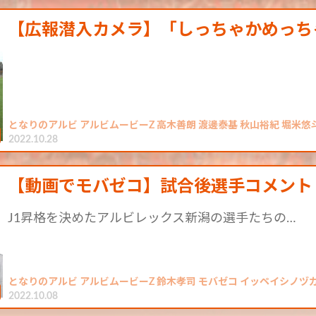
【広報潜入カメラ】「しっちゃかめっちゃ
となりのアルビ アルビムービーZ 高木善朗 渡邊泰基 秋山裕紀 堀米悠斗
2022.10.28
【動画でモバゼコ】試合後選手コメント 1
J1昇格を決めたアルビレックス新潟の選手たちの…
となりのアルビ アルビムービーZ 鈴木孝司 モバゼコ イッペイシノヅ
2022.10.08