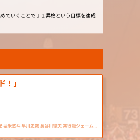
詰めていくことでＪ１昇格という目標を達成
ド！」
紀 堀米悠斗 早川史哉 長谷川徹夫 舞行龍ジェーム…