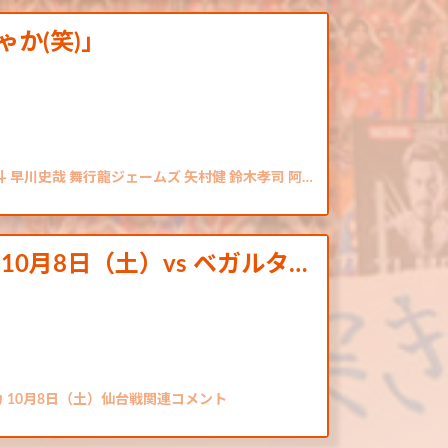
か(笑)」
 早川史哉 舞行龍ジェームズ 矢村健 鈴木孝司 阿…
0月8日（土）vs ベガルタ…
カ 10月8日（土）仙台戦関連コメント