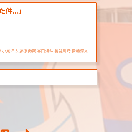
た件…」
 小見洋太 藤原奏哉 谷口海斗 長谷川巧 伊藤涼太…