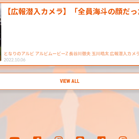
【広報潜入カメラ】「全員海斗の顔だっ
となりのアルビ アルビムービーZ 長谷川徹夫 玉川皓太 広報潜入カメラ
2022.10.06
VIEW ALL