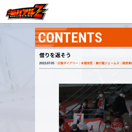
CONTENTS
借りを返そう
2022.07.05
広報ダイアリー
本間至恩
舞行龍ジェームズ
藤原奏