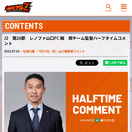
SEARCH
MENU
CONTENTS
J2 第26節 レノファ山口FC 戦 両チーム監督ハーフタイムコメ
ント
2022.07.10
松橋力蔵
7月10日（日）山口戦関連コメント