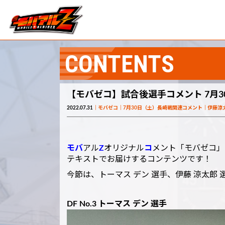
CONTENTS
【モバゼコ】試合後選手コメント 7月3
2022.07.31
モバゼコ
7月30日（土）長崎戦関連コメント
伊藤涼
モバ
アル
Z
オリジナル
コ
メント「モバゼコ」
テキストでお届けするコンテンツです！
今節は、トーマス デン 選手、伊藤 涼太郎
DF No.3 トーマス デン 選手