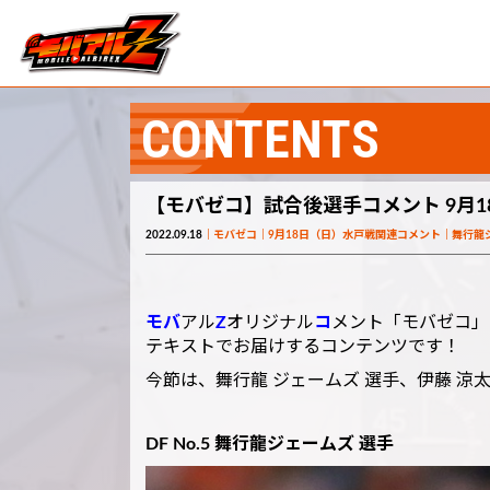
CONTENTS
【モバゼコ】試合後選手コメント 9月1
2022.09.18
モバゼコ
9月18日（日）水戸戦関連コメント
舞行龍
モバ
アル
Z
オリジナル
コ
メント「モバゼコ」
テキストでお届けするコンテンツです！
今節は、舞行龍 ジェームズ 選手、伊藤 涼
DF No.5 舞行龍ジェームズ 選手