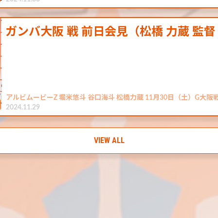
ガンバ大阪 戦 前日会見（松橋 力蔵 監督
アルビムービーZ 堀米悠斗 谷口海斗 松橋力蔵 11月30日（土）G大
2024.11.29
VIEW ALL