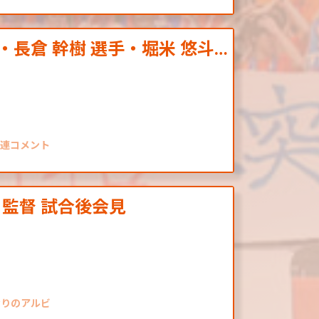
・長倉 幹樹 選手・堀米 悠斗…
関連コメント
 監督 試合後会見
なりのアルビ