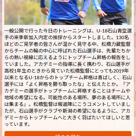
一般公開で行った今日のトレーニングは、U-18石山青空選
手の来季新加入内定の挨拶からスタートしました。130名
ほどのご見学者の皆さんが温かく見守る中、松橋力蔵監督
からチームの輪の中心に呼ばれた石山選手は、先輩たちか
らの熱い視線に応えるようにトップチーム昇格の報告をし
ていました。アカデミーの指導に長く携わり、石山選手が
高校1年生のときから見ていた松橋監督にとっても2019年
以来となるU-18からのトップチーム昇格は喜ばしく、石山
選手には「よく昇格を勝ち取ったな」と伝えたとか。「ア
カデミーの選手がトップチームに昇格することはチームや
地域の希望になる。可能性のある場所、夢のある場所に人
は集まる」。松橋監督は報道陣にこうコメントしていまし
たが、石山選手がクラブや新潟の希望になるように、アカ
デミーからトップチームへと大きく羽ばたいてほしいと思
っています。