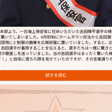
安本部より、一日海上保安官に任命いただいた吉田陣平選手の
は驚いてしまいました。4月初旬にホームタウン担当から吉田選
確認用にと制服の画像を広報部屋に置いていました。すると、
。吉田選手が着用することを伝えると、選手たちは一様に驚き
望の眼差しを送っていました。当の吉田選手はまったく驚いた
す！」と自信に満ちた顔を見せていたのですが、その言葉通り
続きを読む