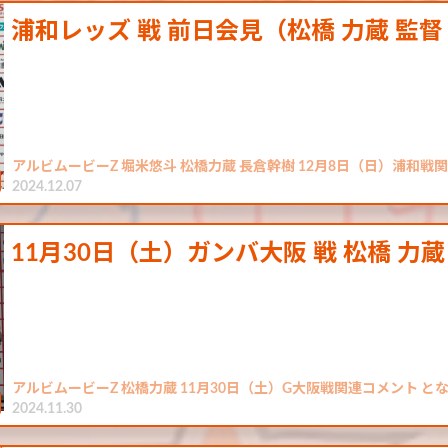
浦和レッズ 戦 前日会見（松橋 力蔵 監督
アルビムービーZ 堀米悠斗 松橋力蔵 長倉幹樹 12月8日（日）浦和戦
2024.12.07
11月30日（土）ガンバ大阪 戦 松橋 力蔵
アルビムービーZ 松橋力蔵 11月30日（土）G大阪戦関連コメント と
2024.11.30