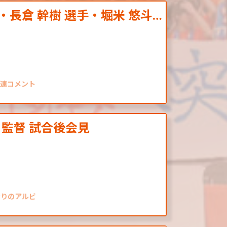
・長倉 幹樹 選手・堀米 悠斗…
関連コメント
 監督 試合後会見
なりのアルビ