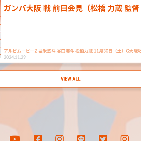
ガンバ大阪 戦 前日会見（松橋 力蔵 監督
アルビムービーZ 堀米悠斗 谷口海斗 松橋力蔵 11月30日（土）G大
2024.11.29
VIEW ALL