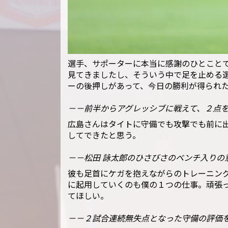
選手、サポーターに本当に感謝のひとこと
見てきましたし、そういう中で足を止める
ーの後押しがあって、今日の勝利が得られ
－－前半からアグレッシブに戦えて、２点
広島さんはタイトに守備でも攻撃でも前に
してできたと思う。
－－松田 詠太郎のひさびさのベンチ入りの
彼も足首にケガを抱えながらのトレーニン
に起用していくのも僕の１つの仕事。頑張
てほしい。
－－２試合連続無失点となった守備の評価