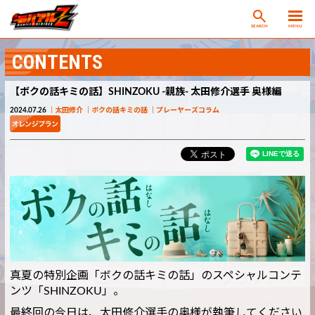
SEARCH
MENU
CONTENTS
【ボクの話キミの話】SHINZOKU -親族- 太田修介選手 奥様編
2024.07.26
太田修介
ボクの話キミの話
プレーヤーズコラム
真夏の特別企画「ボクの話キミの話」のスペシャルコンテ
ンツ「SHINZOKU」。
最終回の今日は、太田修介選手の奥様が執筆してください