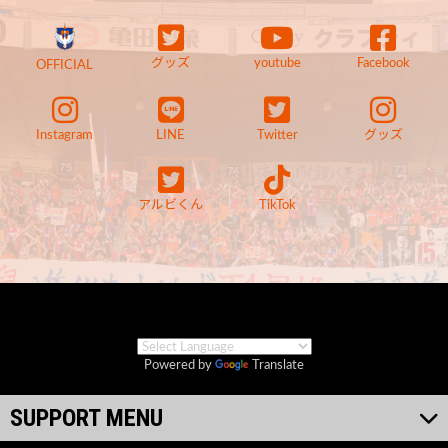
グッズ
youtube
Facebook
OFFICIAL
Instagram
LINE
Twitter
グッズ
アルビくん
TikTok
Powered by
Translate
SUPPORT MENU