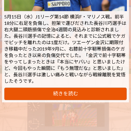
5月15日（水）J1リーグ第14節 横浜F・マリノス戦。前半
18分に右足を負傷し、担架で運びだされた長谷川巧選手は
右大腿二頭筋損傷で全治4週間の見込みと診断されまし
た。長谷川選手の記憶によると、それまでに公式戦でケガ
でピッチを離れたのは1度だけ。ツエーゲン金沢に期限付
き移籍中だった2019年9月に、右膝前十字靭帯損傷のケガ
を負ったとき以来の負傷交代でした。「金沢で前十字靭帯
をやってしまったときは『本当にヤバい』と思いましたけ
ど、今回もやった瞬間に『もう無理だな』と思いました」
と、長谷川選手は激しい痛みと戦いながら戦線離脱を覚悟
したそうです。
続きを読む