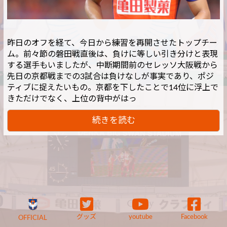
昨日のオフを経て、今日から練習を再開させたトップチー
ム。前々節の磐田戦直後は、負けに等しい引き分けと表現
する選手もいましたが、中断期間前のセレッソ大阪戦から
先日の京都戦までの3試合は負けなしが事実であり、ポジ
ティブに捉えたいもの。京都を下したことで14位に浮上で
きただけでなく、上位の背中がはっ
続きを読む
グッズ
youtube
Facebook
OFFICIAL