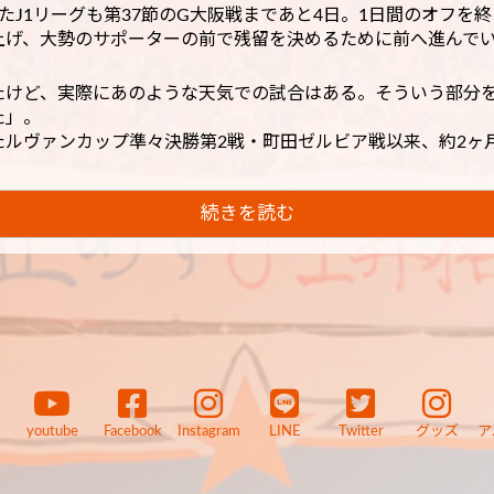
たJ1リーグも第37節のG大阪戦まであと4日。1日間のオフを
上げ、大勢のサポーターの前で残留を決めるために前へ進んで
たけど、実際にあのような天気での試合はある。そういう部分
た」。
たルヴァンカップ準々決勝第2戦・町田ゼルビア戦以来、約2ヶ
続きを読む
youtube
Facebook
Instagram
LINE
Twitter
グッズ
ア