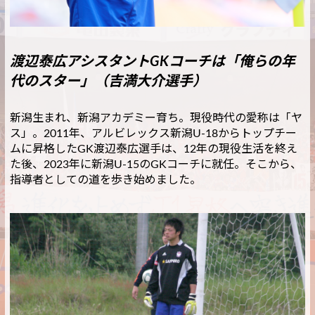
渡辺泰広アシスタントGKコーチは「俺らの年
代のスター」（吉満大介選手）
新潟生まれ、新潟アカデミー育ち。現役時代の愛称は「ヤ
ス」。2011年、アルビレックス新潟U-18からトップチー
ムに昇格したGK渡辺泰広選手は、12年の現役生活を終え
た後、2023年に新潟U-15のGKコーチに就任。そこから、
指導者としての道を歩き始めました。