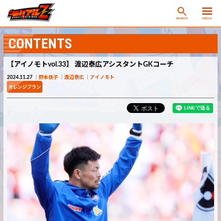
SEARCH
MENU
CONTENTS
【アイノモトvol.33】 渡辺泰広アシスタントGKコーチ
2024.11.27
野本桂子
渡辺泰広
アイノモト