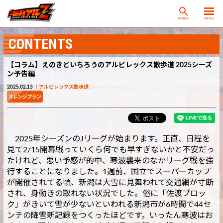
SEARCH
MENU
CONTENTS
【コラム】えのきどいちろうのアルビレックス散歩道 2025シーズ
ン予告編
2025.02.13
アルビレックス散歩道
2025年シーズンのJリーグが始まります。正直、日程を
見て2/15開幕戦っていくら何でも早すぎないかと不安だっ
たけれど、悪い予感が的中、寒波襲来のなかリーグ戦を強
行することになりました。1週前、国立でスーパーカップ
が開催されてる頃、新潟は大雪に見舞われて交通網が寸断
され、身動きの取れない状況でした。俗に「佐渡ブロッ
ク」がきいて雪が少ないといわれる新潟市が6時間で44セ
ンチの降雪新記録をつくったほどです。いったん寒波はお