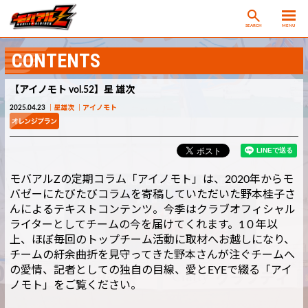
SEARCH
MENU
CONTENTS
【アイノモト vol.52】星 雄次
2025.04.23
星雄次
アイノモト
モバアルZの定期コラム「アイノモト」は、2020年からモ
バゼーにたびたびコラムを寄稿していただいた野本桂子さ
んによるテキストコンテンツ。今季はクラブオフィシャル
ライターとしてチームの今を届けてくれます。1０年以
上、ほぼ毎回のトップチーム活動に取材へお越しになり、
チームの紆余曲折を見守ってきた野本さんが注ぐチームへ
の愛情、記者としての独自の目線、愛とEYEで綴る「アイ
ノモト」をご覧ください。