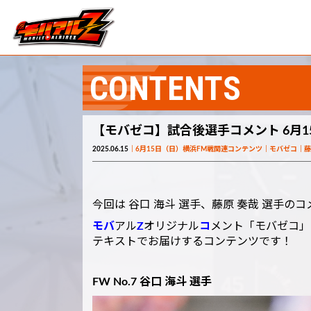
CONTENTS
【モバゼコ】試合後選手コメント 6月1
2025.06.15
6月15日（日）横浜FM戦関連コンテンツ
モバゼコ
藤
今回は 谷口 海斗 選手、藤原 奏哉 選手の
モバ
アル
Z
オリジナル
コ
メント「モバゼコ」
テキストでお届けするコンテンツです！
FW No.7 谷口 海斗 選手