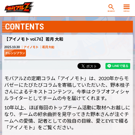
SEARCH
MENU
CONTENTS
【アイノモト vol.76】若月 大和
2025.10.30
アイノモト
若月大和
モバアルZの定期コラム「アイノモト」は、2020年からモ
バゼーにたびたびコラムを寄稿していただいた、野本桂子
さんによるテキストコンテンツ。今季はクラブオフィシャ
ルライターとしてチームの今を届けてくれます。
10年以上、ほぼ毎回のトップチーム活動に取材へお越しに
なり、チームの紆余曲折を見守ってきた野本さんが注ぐチ
ームへの愛情、記者としての独自の目線、愛とEYEで綴る
「アイノモト」をご覧ください。