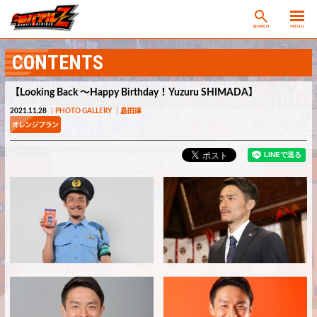
SEARCH
MENU
CONTENTS
【Looking Back ～Happy Birthday！Yuzuru SHIMADA】
2021.11.28
PHOTO GALLERY
島田譲