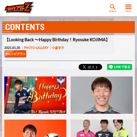
SEARCH
MENU
CONTENTS
【Looking Back ～Happy Birthday！Ryosuke KOJIMA】
2021.01.30
PHOTO GALLERY
小島亨介