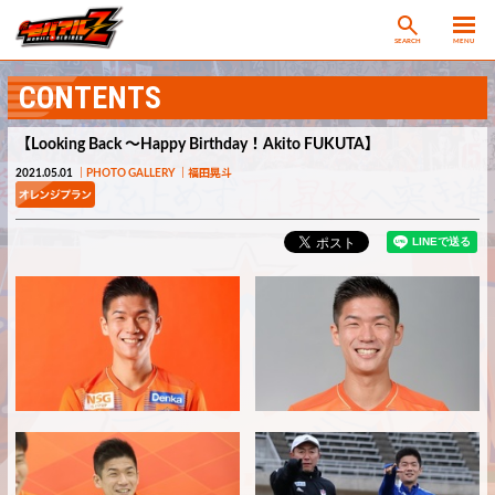
SEARCH
MENU
CONTENTS
【Looking Back ～Happy Birthday！Akito FUKUTA】
2021.05.01
PHOTO GALLERY
福田晃斗