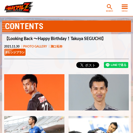
SEARCH
MENU
CONTENTS
【Looking Back ～Happy Birthday！Takuya SEGUCHI】
2021.11.30
PHOTO GALLERY
瀬口拓弥