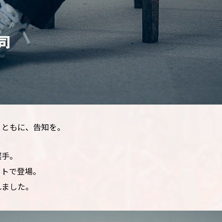
とともに、告知を。
選手。
ートで登場。
れました。