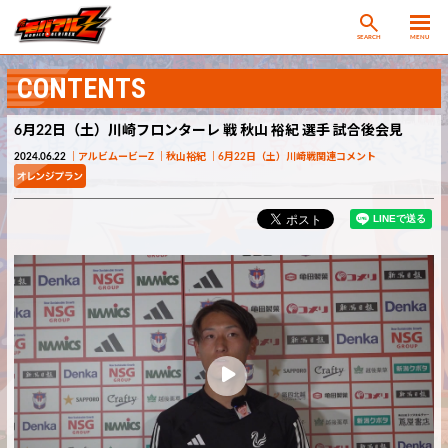
SEARCH
MENU
CONTENTS
6月22日（土）川崎フロンターレ 戦 秋山 裕紀 選手 試合後会見
2024.06.22
アルビムービーZ
秋山裕紀
6月22日（土）川崎戦関連コメント