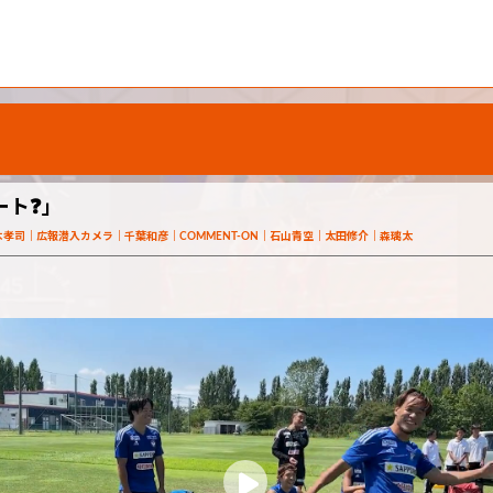
ート❓」
木孝司
広報潜入カメラ
千葉和彦
COMMENT-ON
石山青空
太田修介
森璃太