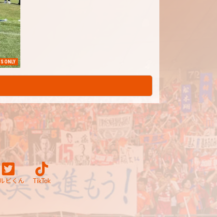
S ONLY
ルビくん
TikTok