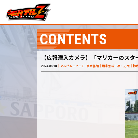
CONTENTS
【広報潜入カメラ】「マリカーのスタ
2024.08.10
アルビムービーZ
高木善朗
堀米悠斗
早川史哉
鈴