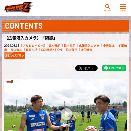
SEARCH
MENU
CONTENTS
【広報潜入カメラ】「疑惑」
2024.08.15
アルビムービーZ
高木善朗
鈴木孝司
広報潜入カメラ
小見洋太
千葉和
彦
谷口海斗
長谷川巧
COMMENT-ON
石山青空
太田修介