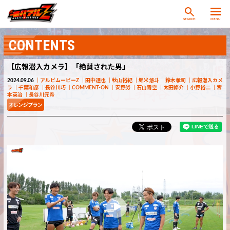
SEARCH
MENU
CONTENTS
【広報潜入カメラ】「絶賛された男」
2024.09.06
アルビムービーZ
田中達也
秋山裕紀
堀米悠斗
鈴木孝司
広報潜入カメ
ラ
千葉和彦
長谷川巧
COMMENT-ON
安野努
石山青空
太田修介
小野裕二
宮
本英治
長谷川元希