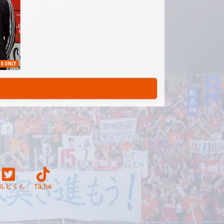
S ONLY
ルビくん
TikTok