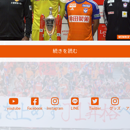
MEMBER'
続きを読む
youtube
Facebook
Instagram
LINE
Twitter
グッズ
ア