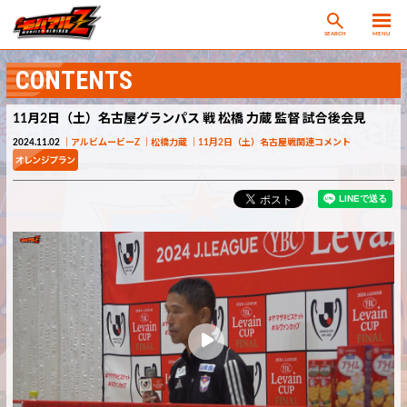
SEARCH
MENU
CONTENTS
11月2日（土）名古屋グランパス 戦 松橋 力蔵 監督 試合後会見
2024.11.02
アルビムービーZ
松橋力蔵
11月2日（土）名古屋戦関連コメント