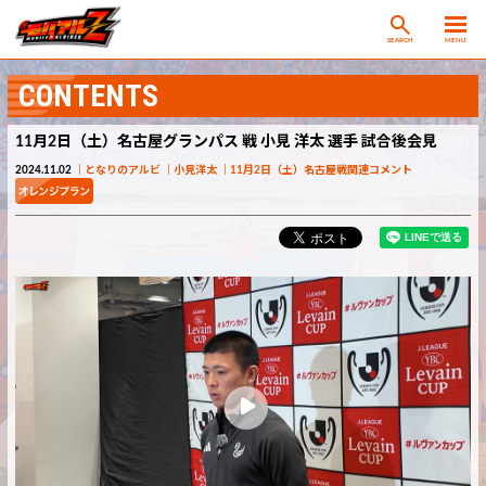
SEARCH
MENU
CONTENTS
11月2日（土）名古屋グランパス 戦 小見 洋太 選手 試合後会見
2024.11.02
となりのアルビ
小見洋太
11月2日（土）名古屋戦関連コメント